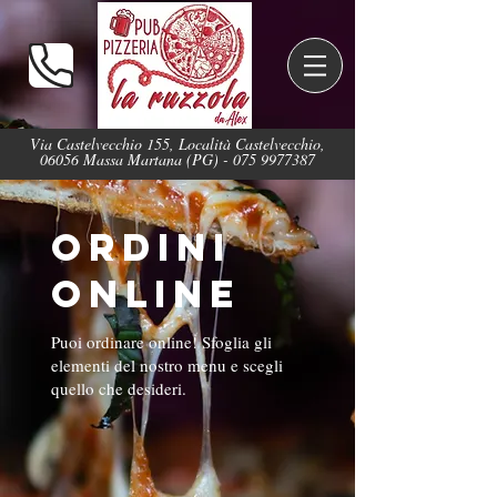
Via Castelvecchio 155, Località Castelvecchio,
06056 Massa Martana (PG) -
075 9977387
Ordini
online
Puoi ordinare online! Sfoglia gli
elementi del nostro menu e scegli
quello che desideri.